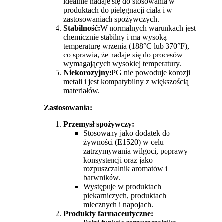
idealnie nadaje się do stosowania w
produktach do pielęgnacji ciała i w
zastosowaniach spożywczych.
Stabilność:
W normalnych warunkach jest
chemicznie stabilny i ma wysoką
temperaturę wrzenia (188°C lub 370°F),
co sprawia, że ​​nadaje się do procesów
wymagających wysokiej temperatury.
Niekorozyjny:
PG nie powoduje korozji
metali i jest kompatybilny z większością
materiałów.
Zastosowania:
Przemysł spożywczy:
Stosowany jako dodatek do
żywności (E1520) w celu
zatrzymywania wilgoci, poprawy
konsystencji oraz jako
rozpuszczalnik aromatów i
barwników.
Występuje w produktach
piekarniczych, produktach
mlecznych i napojach.
Produkty farmaceutyczne: