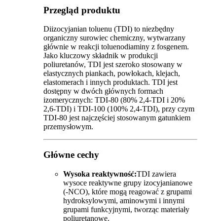
Przegląd produktu
Diizocyjanian toluenu (TDI) to niezbędny
organiczny surowiec chemiczny, wytwarzany
głównie w reakcji toluenodiaminy z fosgenem.
Jako kluczowy składnik w produkcji
poliuretanów, TDI jest szeroko stosowany w
elastycznych piankach, powłokach, klejach,
elastomerach i innych produktach. TDI jest
dostępny w dwóch głównych formach
izomerycznych: TDI-80 (80% 2,4-TDI i 20%
2,6-TDI) i TDI-100 (100% 2,4-TDI), przy czym
TDI-80 jest najczęściej stosowanym gatunkiem
przemysłowym.
Główne cechy
Wysoka reaktywność:
TDI zawiera
wysoce reaktywne grupy izocyjanianowe
(-NCO), które mogą reagować z grupami
hydroksylowymi, aminowymi i innymi
grupami funkcyjnymi, tworząc materiały
poliuretanowe.