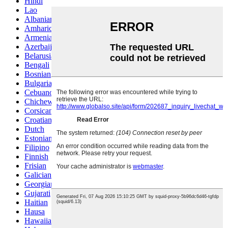
Hindi
Lao
Albanian
Amharic
Armenian
Azerbaijani
Belarusian
Bengali
Bosnian
Bulgarian
Cebuano
Chichewa
Corsican
Croatian
Dutch
Estonian
Filipino
Finnish
Frisian
Galician
Georgian
Gujarati
Haitian
Hausa
Hawaiian