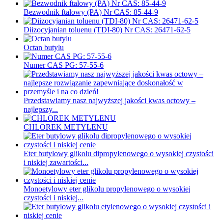
Bezwodnik ftalowy (PA) Nr CAS: 85-44-9
Diizocyjanian toluenu (TDI-80) Nr CAS: 26471-62-5
Octan butylu
Numer CAS PG: 57-55-6
Przedstawiamy nasz najwyższej jakości kwas octowy –
najlepszy...
CHLOREK METYLENU
Eter butylowy glikolu dipropylenowego o wysokiej czystości
i niskiej zawartości...
Monoetylowy eter glikolu propylenowego o wysokiej
czystości i niskiej...