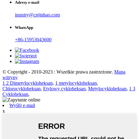
Adresy e-mail
inquiry@cnjinhao.com
WhatsApp
+86-15953043600
© Copyright - 2010-2023 : Wszelkie prawa zastrzeżone.
Mapa
witryny
1 2 Dimetylocykloheksan
,
1 metylocykloheksan
,
Chlorocykloheksan
,
Etylowy cykloheksan
,
Metylocykloheksan
,
1 3
Cykloheksan
,
Wyślij e-mail
x