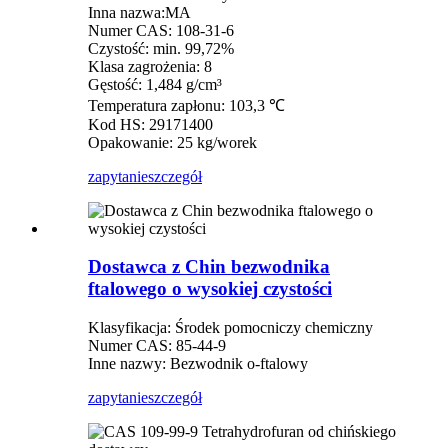
Inna nazwa:MA
Numer CAS: 108-31-6
Czystość: min. 99,72%
Klasa zagrożenia: 8
Gęstość: 1,484 g/cm³
Temperatura zapłonu: 103,3 ℃
Kod HS: 29171400
Opakowanie: 25 kg/worek
zapytanie
szczegół
Dostawca z Chin bezwodnika
ftalowego o wysokiej czystości
Klasyfikacja: Środek pomocniczy chemiczny
Numer CAS: 85-44-9
Inne nazwy: Bezwodnik o-ftalowy
zapytanie
szczegół