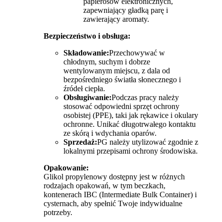
papierosów elektronicznych,
zapewniający gładką parę i
zawierający aromaty.
Bezpieczeństwo i obsługa:
Składowanie:
Przechowywać w
chłodnym, suchym i dobrze
wentylowanym miejscu, z dala od
bezpośredniego światła słonecznego i
źródeł ciepła.
Obsługiwanie:
Podczas pracy należy
stosować odpowiedni sprzęt ochrony
osobistej (PPE), taki jak rękawice i okulary
ochronne. Unikać długotrwałego kontaktu
ze skórą i wdychania oparów.
Sprzedaż:
PG należy utylizować zgodnie z
lokalnymi przepisami ochrony środowiska.
Opakowanie:
Glikol propylenowy dostępny jest w różnych
rodzajach opakowań, w tym beczkach,
kontenerach IBC (Intermediate Bulk Container) i
cysternach, aby spełnić Twoje indywidualne
potrzeby.