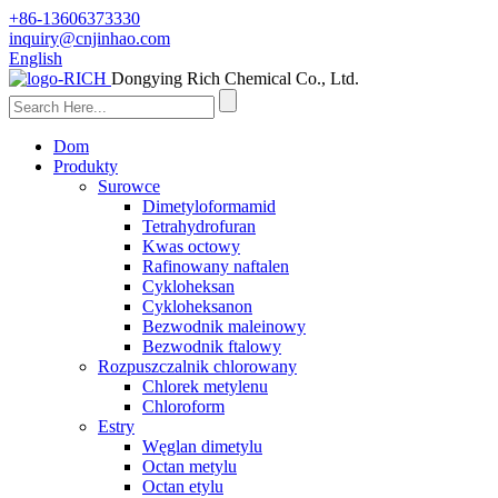
+86-13606373330
inquiry@cnjinhao.com
English
Dongying Rich Chemical Co., Ltd.
Dom
Produkty
Surowce
Dimetyloformamid
Tetrahydrofuran
Kwas octowy
Rafinowany naftalen
Cykloheksan
Cykloheksanon
Bezwodnik maleinowy
Bezwodnik ftalowy
Rozpuszczalnik chlorowany
Chlorek metylenu
Chloroform
Estry
Węglan dimetylu
Octan metylu
Octan etylu