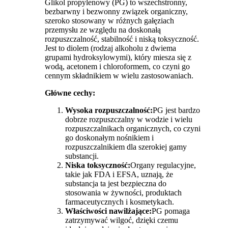
Glikol propylenowy (PG) to wszechstronny,
bezbarwny i bezwonny związek organiczny,
szeroko stosowany w różnych gałęziach
przemysłu ze względu na doskonałą
rozpuszczalność, stabilność i niską toksyczność.
Jest to diolem (rodzaj alkoholu z dwiema
grupami hydroksylowymi), który miesza się z
wodą, acetonem i chloroformem, co czyni go
cennym składnikiem w wielu zastosowaniach.
Główne cechy:
Wysoka rozpuszczalność:
PG jest bardzo
dobrze rozpuszczalny w wodzie i wielu
rozpuszczalnikach organicznych, co czyni
go doskonałym nośnikiem i
rozpuszczalnikiem dla szerokiej gamy
substancji.
Niska toksyczność:
Organy regulacyjne,
takie jak FDA i EFSA, uznają, że
substancja ta jest bezpieczna do
stosowania w żywności, produktach
farmaceutycznych i kosmetykach.
Właściwości nawilżające:
PG pomaga
zatrzymywać wilgoć, dzięki czemu