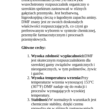
wszechstronny rozpuszczalnik organiczny o
szerokim spektrum zastosowań w różnych
gałęziach przemysłu. Jest bezbarwną,
higroskopijną cieczą o łagodnym zapachu aminy.
DMF znany jest ze swoich doskonałych
właściwości rozpuszczających, co czyni go
preferowanym wyborem w syntezie chemicznej,
przemyśle farmaceutycznym i procesach
przemysłowych.
Główne cechy:
Wysoka zdolność wypłacalności:
DMF
jest skutecznym rozpuszczalnikiem dla
szerokiej gamy związków organicznych i
nieorganicznych, w tym polimerów, żywic
i gazów.
Wysoka temperatura wrzenia:
Przy
temperaturze wrzenia wynoszącej 153°C
(307°F) DMF nadaje się do reakcji i
procesów wymagających wysokiej
temperatury.
Stabilność:
W normalnych warunkach jest
chemicznie stabilny, dzięki czemu
sprawdza się w różnych zastosowaniach.