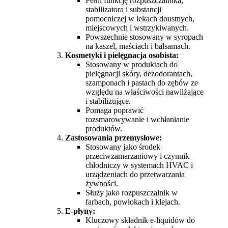
Pełni funkcję rozpuszczalnika,
stabilizatora i substancji
pomocniczej w lekach doustnych,
miejscowych i wstrzykiwanych.
Powszechnie stosowany w syropach
na kaszel, maściach i balsamach.
Kosmetyki i pielęgnacja osobista:
Stosowany w produktach do
pielęgnacji skóry, dezodorantach,
szamponach i pastach do zębów ze
względu na właściwości nawilżające
i stabilizujące.
Pomaga poprawić
rozsmarowywanie i wchłanianie
produktów.
Zastosowania przemysłowe:
Stosowany jako środek
przeciwzamarzaniowy i czynnik
chłodniczy w systemach HVAC i
urządzeniach do przetwarzania
żywności.
Służy jako rozpuszczalnik w
farbach, powłokach i klejach.
E-płyny:
Kluczowy składnik e-liquidów do