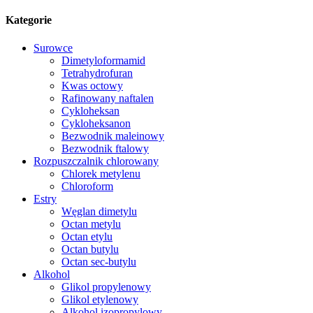
Kategorie
Surowce
Dimetyloformamid
Tetrahydrofuran
Kwas octowy
Rafinowany naftalen
Cykloheksan
Cykloheksanon
Bezwodnik maleinowy
Bezwodnik ftalowy
Rozpuszczalnik chlorowany
Chlorek metylenu
Chloroform
Estry
Węglan dimetylu
Octan metylu
Octan etylu
Octan butylu
Octan sec-butylu
Alkohol
Glikol propylenowy
Glikol etylenowy
Alkohol izopropylowy