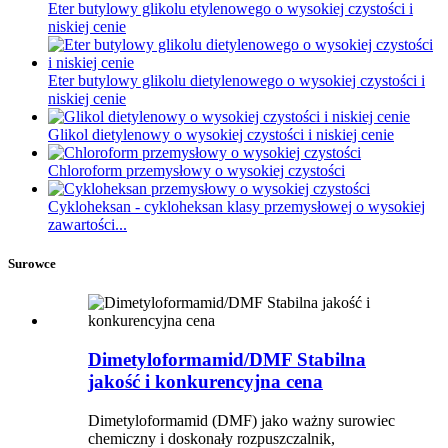
Eter butylowy glikolu etylenowego o wysokiej czystości i
niskiej cenie
Eter butylowy glikolu dietylenowego o wysokiej czystości i
niskiej cenie
Glikol dietylenowy o wysokiej czystości i niskiej cenie
Chloroform przemysłowy o wysokiej czystości
Cykloheksan - cykloheksan klasy przemysłowej o wysokiej
zawartości...
Surowce
Dimetyloformamid/DMF Stabilna
jakość i konkurencyjna cena
Dimetyloformamid (DMF) jako ważny surowiec
chemiczny i doskonały rozpuszczalnik,