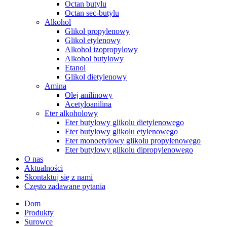
Octan butylu
Octan sec-butylu
Alkohol
Glikol propylenowy
Glikol etylenowy
Alkohol izopropylowy
Alkohol butylowy
Etanol
Glikol dietylenowy
Amina
Olej anilinowy
Acetyloanilina
Eter alkoholowy
Eter butylowy glikolu dietylenowego
Eter butylowy glikolu etylenowego
Eter monoetylowy glikolu propylenowego
Eter butylowy glikolu dipropylenowego
O nas
Aktualności
Skontaktuj się z nami
Często zadawane pytania
Dom
Produkty
Surowce