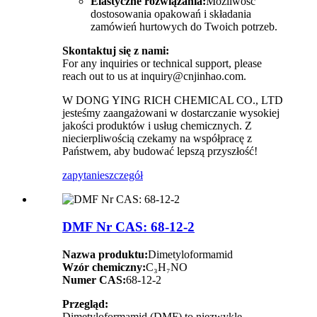
Elastyczne rozwiązania:
Możliwość
dostosowania opakowań i składania
zamówień hurtowych do Twoich potrzeb.
Skontaktuj się z nami:
For any inquiries or technical support, please
reach out to us at inquiry@cnjinhao.com.
W DONG YING RICH CHEMICAL CO., LTD
jesteśmy zaangażowani w dostarczanie wysokiej
jakości produktów i usług chemicznych. Z
niecierpliwością czekamy na współpracę z
Państwem, aby budować lepszą przyszłość!
zapytanie
szczegół
DMF Nr CAS: 68-12-2
Nazwa produktu:
Dimetyloformamid
Wzór chemiczny:
C₃H₇NO
Numer CAS:
68-12-2
Przegląd:
Dimetyloformamid (DMF) to niezwykle