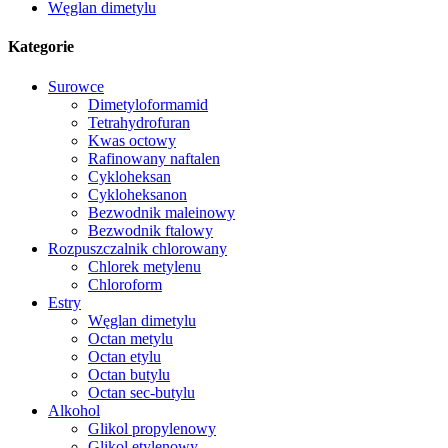
Węglan dimetylu
Kategorie
Surowce
Dimetyloformamid
Tetrahydrofuran
Kwas octowy
Rafinowany naftalen
Cykloheksan
Cykloheksanon
Bezwodnik maleinowy
Bezwodnik ftalowy
Rozpuszczalnik chlorowany
Chlorek metylenu
Chloroform
Estry
Węglan dimetylu
Octan metylu
Octan etylu
Octan butylu
Octan sec-butylu
Alkohol
Glikol propylenowy
Glikol etylenowy