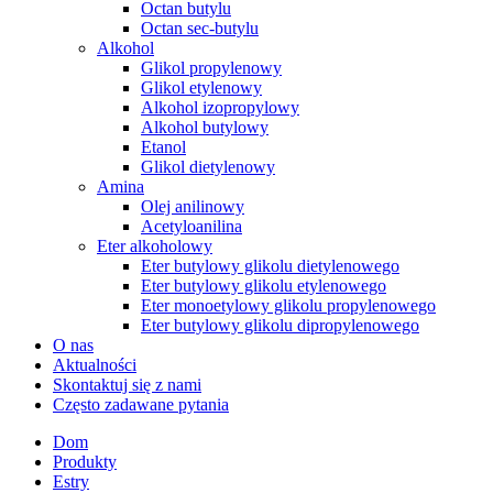
Octan butylu
Octan sec-butylu
Alkohol
Glikol propylenowy
Glikol etylenowy
Alkohol izopropylowy
Alkohol butylowy
Etanol
Glikol dietylenowy
Amina
Olej anilinowy
Acetyloanilina
Eter alkoholowy
Eter butylowy glikolu dietylenowego
Eter butylowy glikolu etylenowego
Eter monoetylowy glikolu propylenowego
Eter butylowy glikolu dipropylenowego
O nas
Aktualności
Skontaktuj się z nami
Często zadawane pytania
Dom
Produkty
Estry