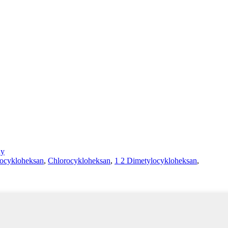
ny
locykloheksan
,
Chlorocykloheksan
,
1 2 Dimetylocykloheksan
,