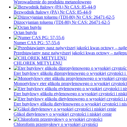
Wprowadzenie do produktu metanolowego
Bezwodnik ftalowy (PA) Nr CAS: 85-44-9
Diizocyjanian toluenu (TDI-80) Nr CAS: 26471-62-5
Octan butylu
Numer CAS PG: 57-55-6
Przedstawiamy nasz najwyższej jakości kwas octowy – najlepsz
CHLOREK METYLENU
Eter butylowy glikolu dipropylenowego o wysokiej czystości i n
Monoetylowy eter glikolu propylenowego o wysokiej czystości i
Eter butylowy glikolu etylenowego o wysokiej czystości i niski
Eter butylowy glikolu dietylenowego o wysokiej czystości i nis
Glikol dietylenowy o wysokiej czystości i niskiej cenie
Chloroform przemysłowy o wysokiej czystości