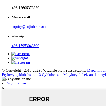
+86-13606373330
Adresy e-mail
inquiry@cnjinhao.com
WhatsApp
+86-15953043600
© Copyright - 2010-2023 : Wszelkie prawa zastrzeżone.
Mapa witry
Etylowy cykloheksan
,
1 3 Cykloheksan
,
Metylocykloheksan
,
1 mety
Wyślij e-mail
x