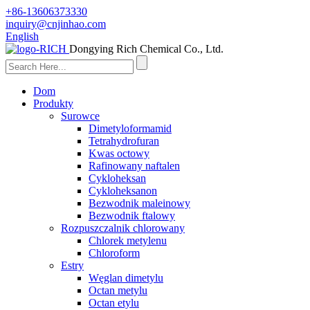
+86-13606373330
inquiry@cnjinhao.com
English
Dongying Rich Chemical Co., Ltd.
Dom
Produkty
Surowce
Dimetyloformamid
Tetrahydrofuran
Kwas octowy
Rafinowany naftalen
Cykloheksan
Cykloheksanon
Bezwodnik maleinowy
Bezwodnik ftalowy
Rozpuszczalnik chlorowany
Chlorek metylenu
Chloroform
Estry
Węglan dimetylu
Octan metylu
Octan etylu