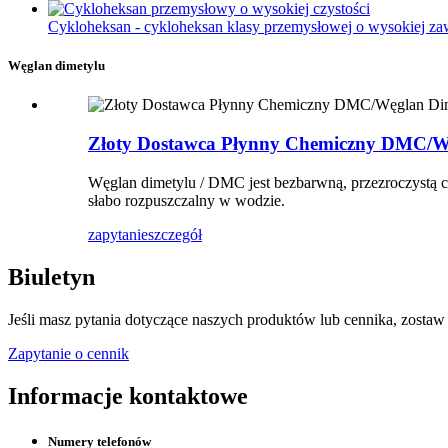
Cykloheksan - cykloheksan klasy przemysłowej o wysokiej zawa
Węglan dimetylu
Złoty Dostawca Płynny Chemiczny DMC/W
Węglan dimetylu / DMC jest bezbarwną, przezroczystą ci
słabo rozpuszczalny w wodzie.
zapytanie
szczegół
Biuletyn
Jeśli masz pytania dotyczące naszych produktów lub cennika, zostaw
Zapytanie o cennik
Informacje kontaktowe
Numery telefonów