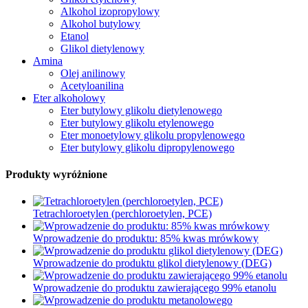
Alkohol izopropylowy
Alkohol butylowy
Etanol
Glikol dietylenowy
Amina
Olej anilinowy
Acetyloanilina
Eter alkoholowy
Eter butylowy glikolu dietylenowego
Eter butylowy glikolu etylenowego
Eter monoetylowy glikolu propylenowego
Eter butylowy glikolu dipropylenowego
Produkty wyróżnione
Tetrachloroetylen (perchloroetylen, PCE)
Wprowadzenie do produktu: 85% kwas mrówkowy
Wprowadzenie do produktu glikol dietylenowy (DEG)
Wprowadzenie do produktu zawierającego 99% etanolu