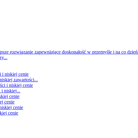
y...
iskiej zawartości...
 niskiej...
ej cenie
kiej cenie