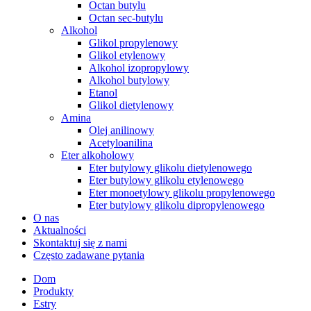
Octan butylu
Octan sec-butylu
Alkohol
Glikol propylenowy
Glikol etylenowy
Alkohol izopropylowy
Alkohol butylowy
Etanol
Glikol dietylenowy
Amina
Olej anilinowy
Acetyloanilina
Eter alkoholowy
Eter butylowy glikolu dietylenowego
Eter butylowy glikolu etylenowego
Eter monoetylowy glikolu propylenowego
Eter butylowy glikolu dipropylenowego
O nas
Aktualności
Skontaktuj się z nami
Często zadawane pytania
Dom
Produkty
Estry