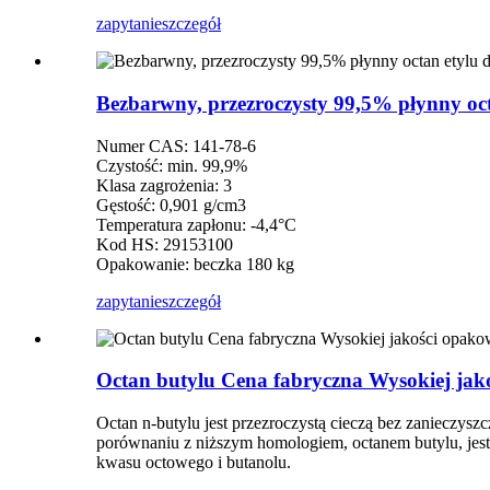
zapytanie
szczegół
Bezbarwny, przezroczysty 99,5% płynny oc
Numer CAS: 141-78-6
Czystość: min. 99,9%
Klasa zagrożenia: 3
Gęstość: 0,901 g/cm3
Temperatura zapłonu: -4,4°C
Kod HS: 29153100
Opakowanie: beczka 180 kg
zapytanie
szczegół
Octan butylu Cena fabryczna Wysokiej ja
Octan n-butylu jest przezroczystą cieczą bez zanieczys
porównaniu z niższym homologiem, octanem butylu, jest
kwasu octowego i butanolu.