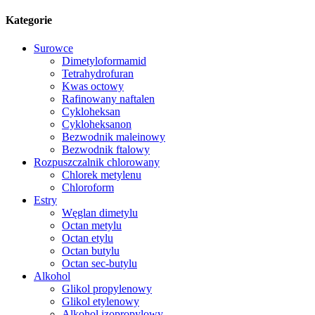
Kategorie
Surowce
Dimetyloformamid
Tetrahydrofuran
Kwas octowy
Rafinowany naftalen
Cykloheksan
Cykloheksanon
Bezwodnik maleinowy
Bezwodnik ftalowy
Rozpuszczalnik chlorowany
Chlorek metylenu
Chloroform
Estry
Węglan dimetylu
Octan metylu
Octan etylu
Octan butylu
Octan sec-butylu
Alkohol
Glikol propylenowy
Glikol etylenowy
Alkohol izopropylowy