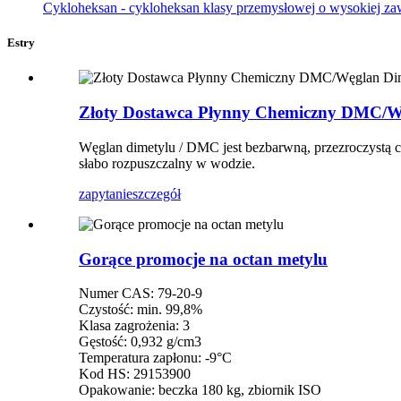
Cykloheksan - cykloheksan klasy przemysłowej o wysokiej zawa
Estry
Złoty Dostawca Płynny Chemiczny DMC/W
Węglan dimetylu / DMC jest bezbarwną, przezroczystą ci
słabo rozpuszczalny w wodzie.
zapytanie
szczegół
Gorące promocje na octan metylu
Numer CAS: 79-20-9
Czystość: min. 99,8%
Klasa zagrożenia: 3
Gęstość: 0,932 g/cm3
Temperatura zapłonu: -9°C
Kod HS: 29153900
Opakowanie: beczka 180 kg, zbiornik ISO