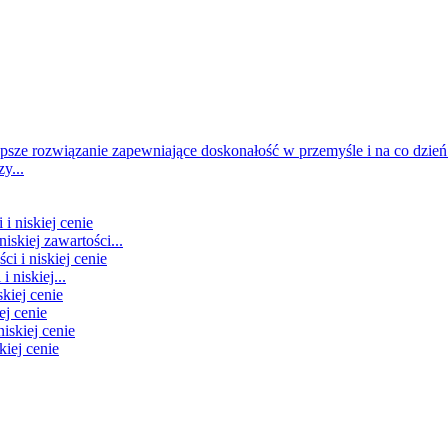
y...
iskiej zawartości...
 niskiej...
ej cenie
kiej cenie