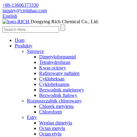
+86-13606373330
inquiry@cnjinhao.com
English
Dongying Rich Chemical Co., Ltd.
Dom
Produkty
Surowce
Dimetyloformamid
Tetrahydrofuran
Kwas octowy
Rafinowany naftalen
Cykloheksan
Cykloheksanon
Bezwodnik maleinowy
Bezwodnik ftalowy
Rozpuszczalnik chlorowany
Chlorek metylenu
Chloroform
Estry
Węglan dimetylu
Octan metylu
Octan etylu