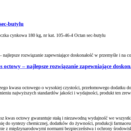
sec-butylu
beczka cynkowa 180 kg, nr kat. 105-46-4 Octan sec-butylu
 octowy – najlepsze rozwiązanie zapewniające doskona
szego kwasu octowego o wysokiej czystości, przełomowego dodatku
iu najwyższych standardów jakości i wydajności, produkt ten zrewo
asz kwas octowy gwarantuje stałą i niezawodną wydajność we wszystk
ię do syntezy chemicznej, dodatków do żywności, produkcji farmaceut
e z międzynarodowymi normami bezpieczeństwa i ochrony środowisk