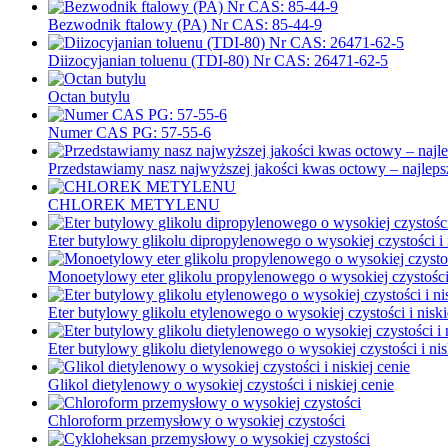
Bezwodnik ftalowy (PA) Nr CAS: 85-44-9
Diizocyjanian toluenu (TDI-80) Nr CAS: 26471-62-5
Octan butylu
Numer CAS PG: 57-55-6
Przedstawiamy nasz najwyższej jakości kwas octowy – najlepsz
CHLOREK METYLENU
Eter butylowy glikolu dipropylenowego o wysokiej czystości i n
Monoetylowy eter glikolu propylenowego o wysokiej czystości i
Eter butylowy glikolu etylenowego o wysokiej czystości i niski
Eter butylowy glikolu dietylenowego o wysokiej czystości i nis
Glikol dietylenowy o wysokiej czystości i niskiej cenie
Chloroform przemysłowy o wysokiej czystości