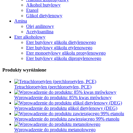
Alkohol butylowy
Etanol
Glikol dietylenowy
Amina
Olej anilinowy
Acetyloanilina
Eter alkoholowy
Eter butylowy glikolu dietylenowego
Eter butylowy glikolu etylenowego
Eter monoetylowy glikolu propylenowego
Eter butylowy glikolu dipropylenowego
Produkty wyróżnione
Tetrachloroetylen (perchloroetylen, PCE)
Wprowadzenie do produktu: 85% kwas mrówkowy
Wprowadzenie do produktu glikol dietylenowy (DEG)
Wprowadzenie do produktu zawierającego 99% etanolu
Wprowadzenie do produktu metanolowego