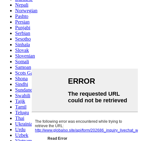
Nepali
Norwegian
Pashto
Persian
Punjabi
Serbian
Sesotho
Sinhala
Slovak
Slovenian
Somali
Samoan
Scots Gaelic
Shona
Sindhi
Sundanese
Swahili
Tajik
Tamil
Telugu
Thai
Ukrainian
Urdu
Uzbek
Vietnamese