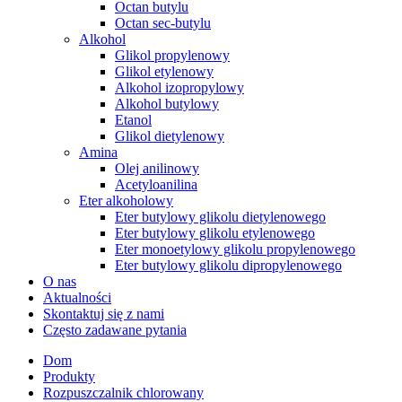
Octan butylu
Octan sec-butylu
Alkohol
Glikol propylenowy
Glikol etylenowy
Alkohol izopropylowy
Alkohol butylowy
Etanol
Glikol dietylenowy
Amina
Olej anilinowy
Acetyloanilina
Eter alkoholowy
Eter butylowy glikolu dietylenowego
Eter butylowy glikolu etylenowego
Eter monoetylowy glikolu propylenowego
Eter butylowy glikolu dipropylenowego
O nas
Aktualności
Skontaktuj się z nami
Często zadawane pytania
Dom
Produkty
Rozpuszczalnik chlorowany