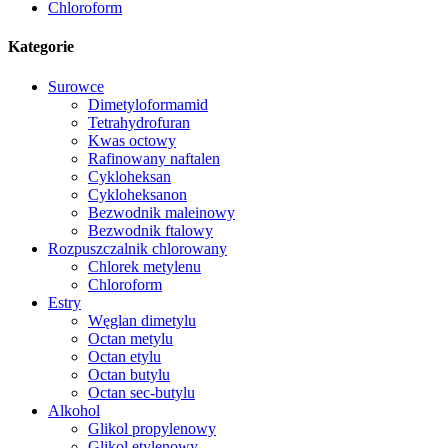
Chloroform
Kategorie
Surowce
Dimetyloformamid
Tetrahydrofuran
Kwas octowy
Rafinowany naftalen
Cykloheksan
Cykloheksanon
Bezwodnik maleinowy
Bezwodnik ftalowy
Rozpuszczalnik chlorowany
Chlorek metylenu
Chloroform
Estry
Węglan dimetylu
Octan metylu
Octan etylu
Octan butylu
Octan sec-butylu
Alkohol
Glikol propylenowy
Glikol etylenowy