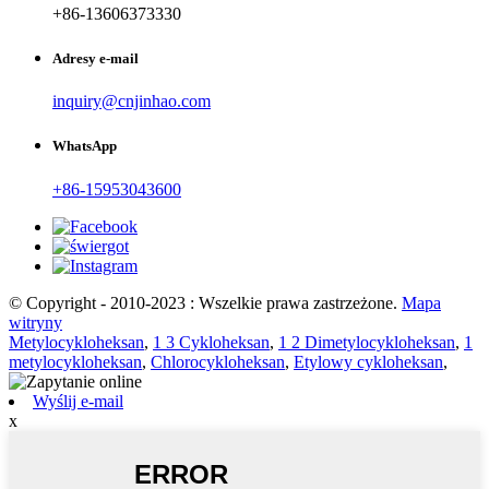
+86-13606373330
Adresy e-mail
inquiry@cnjinhao.com
WhatsApp
+86-15953043600
© Copyright - 2010-2023 : Wszelkie prawa zastrzeżone.
Mapa
witryny
Metylocykloheksan
,
1 3 Cykloheksan
,
1 2 Dimetylocykloheksan
,
1
metylocykloheksan
,
Chlorocykloheksan
,
Etylowy cykloheksan
,
Wyślij e-mail
x