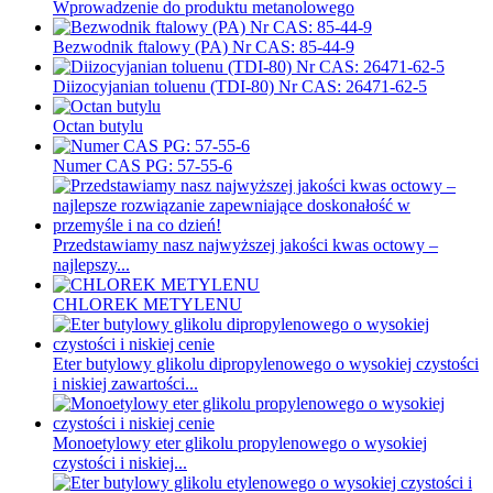
Wprowadzenie do produktu metanolowego
Bezwodnik ftalowy (PA) Nr CAS: 85-44-9
Diizocyjanian toluenu (TDI-80) Nr CAS: 26471-62-5
Octan butylu
Numer CAS PG: 57-55-6
Przedstawiamy nasz najwyższej jakości kwas octowy –
najlepszy...
CHLOREK METYLENU
Eter butylowy glikolu dipropylenowego o wysokiej czystości
i niskiej zawartości...
Monoetylowy eter glikolu propylenowego o wysokiej
czystości i niskiej...