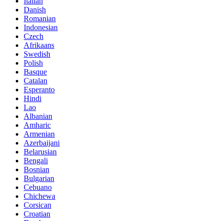
Italian
Danish
Romanian
Indonesian
Czech
Afrikaans
Swedish
Polish
Basque
Catalan
Esperanto
Hindi
Lao
Albanian
Amharic
Armenian
Azerbaijani
Belarusian
Bengali
Bosnian
Bulgarian
Cebuano
Chichewa
Corsican
Croatian