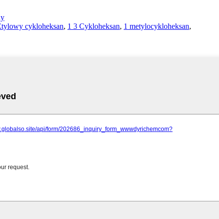
ny
Etylowy cykloheksan
,
1 3 Cykloheksan
,
1 metylocykloheksan
,