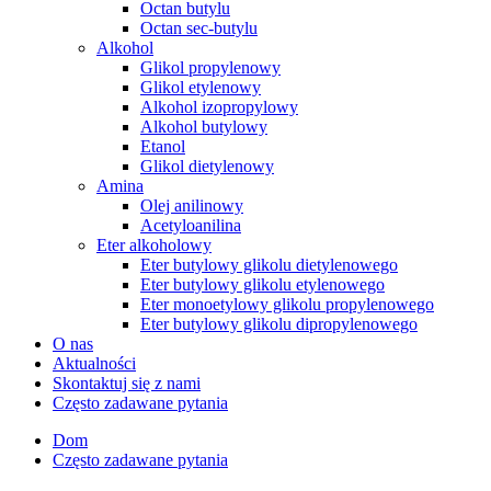
Octan butylu
Octan sec-butylu
Alkohol
Glikol propylenowy
Glikol etylenowy
Alkohol izopropylowy
Alkohol butylowy
Etanol
Glikol dietylenowy
Amina
Olej anilinowy
Acetyloanilina
Eter alkoholowy
Eter butylowy glikolu dietylenowego
Eter butylowy glikolu etylenowego
Eter monoetylowy glikolu propylenowego
Eter butylowy glikolu dipropylenowego
O nas
Aktualności
Skontaktuj się z nami
Często zadawane pytania
Dom
Często zadawane pytania