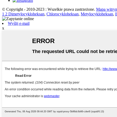
© Copyright - 2010-2023 : Wszelkie prawa zastrzeżone.
Mapa witry
1 2 Dimetylocykloheksan
,
Chlorocykloheksan
,
Metylocykloheksan
,
Wyślij e-mail
x