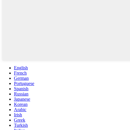
English
French
German
Portuguese
Spanish
Russian
Japanese
Korean
Arabic
Irish
Greek
Turkish