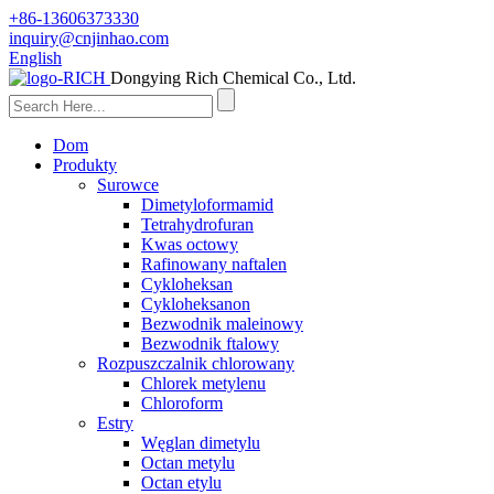
+86-13606373330
inquiry@cnjinhao.com
English
Dongying Rich Chemical Co., Ltd.
Dom
Produkty
Surowce
Dimetyloformamid
Tetrahydrofuran
Kwas octowy
Rafinowany naftalen
Cykloheksan
Cykloheksanon
Bezwodnik maleinowy
Bezwodnik ftalowy
Rozpuszczalnik chlorowany
Chlorek metylenu
Chloroform
Estry
Węglan dimetylu
Octan metylu
Octan etylu