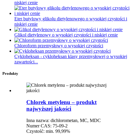
niskiej cenie
Eter butylowy glikolu dietylenowego o wysokiej czystości i
niskiej cenie
Glikol dietylenowy o wysokiej czystości i niskiej cenie
Chloroform przemysłowy o wysokiej czystości
Cykloheksan - cykloheksan klasy przemysłowej o wysokiej
zawartości...
Produkty
Chlorek metylenu – produkt
najwyższej jakości
Inna nazwa: dichlorometan, MC, MDC
Numer CAS: 75-09-2
Czystość: min. 99,99%