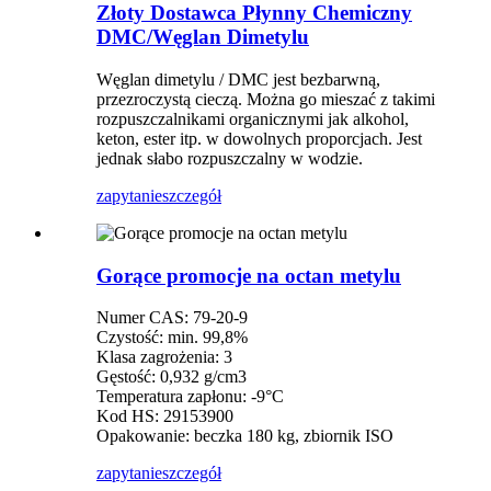
Złoty Dostawca Płynny Chemiczny
DMC/Węglan Dimetylu
Węglan dimetylu / DMC jest bezbarwną,
przezroczystą cieczą. Można go mieszać z takimi
rozpuszczalnikami organicznymi jak alkohol,
keton, ester itp. w dowolnych proporcjach. Jest
jednak słabo rozpuszczalny w wodzie.
zapytanie
szczegół
Gorące promocje na octan metylu
Numer CAS: 79-20-9
Czystość: min. 99,8%
Klasa zagrożenia: 3
Gęstość: 0,932 g/cm3
Temperatura zapłonu: -9°C
Kod HS: 29153900
Opakowanie: beczka 180 kg, zbiornik ISO
zapytanie
szczegół