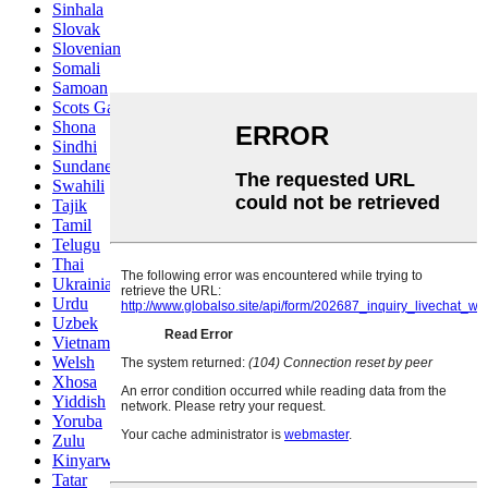
Sinhala
Slovak
Slovenian
Somali
Samoan
Scots Gaelic
Shona
Sindhi
Sundanese
Swahili
Tajik
Tamil
Telugu
Thai
Ukrainian
Urdu
Uzbek
Vietnamese
Welsh
Xhosa
Yiddish
Yoruba
Zulu
Kinyarwanda
Tatar