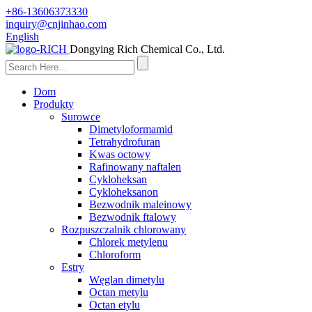
+86-13606373330
inquiry@cnjinhao.com
English
Dongying Rich Chemical Co., Ltd.
Dom
Produkty
Surowce
Dimetyloformamid
Tetrahydrofuran
Kwas octowy
Rafinowany naftalen
Cykloheksan
Cykloheksanon
Bezwodnik maleinowy
Bezwodnik ftalowy
Rozpuszczalnik chlorowany
Chlorek metylenu
Chloroform
Estry
Węglan dimetylu
Octan metylu
Octan etylu