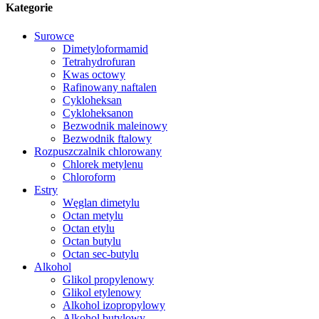
Kategorie
Surowce
Dimetyloformamid
Tetrahydrofuran
Kwas octowy
Rafinowany naftalen
Cykloheksan
Cykloheksanon
Bezwodnik maleinowy
Bezwodnik ftalowy
Rozpuszczalnik chlorowany
Chlorek metylenu
Chloroform
Estry
Węglan dimetylu
Octan metylu
Octan etylu
Octan butylu
Octan sec-butylu
Alkohol
Glikol propylenowy
Glikol etylenowy
Alkohol izopropylowy
Alkohol butylowy