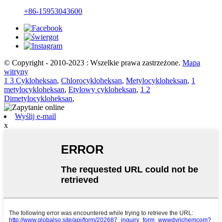
+86-15953043600
© Copyright - 2010-2023 : Wszelkie prawa zastrzeżone.
Mapa
witryny
1 3 Cykloheksan
,
Chlorocykloheksan
,
Metylocykloheksan
,
1
metylocykloheksan
,
Etylowy cykloheksan
,
1 2
Dimetylocykloheksan
,
Wyślij e-mail
x