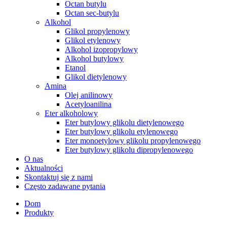
Octan butylu
Octan sec-butylu
Alkohol
Glikol propylenowy
Glikol etylenowy
Alkohol izopropylowy
Alkohol butylowy
Etanol
Glikol dietylenowy
Amina
Olej anilinowy
Acetyloanilina
Eter alkoholowy
Eter butylowy glikolu dietylenowego
Eter butylowy glikolu etylenowego
Eter monoetylowy glikolu propylenowego
Eter butylowy glikolu dipropylenowego
O nas
Aktualności
Skontaktuj się z nami
Często zadawane pytania
Dom
Produkty