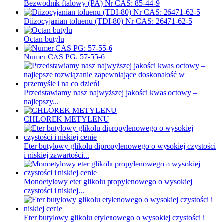
Bezwodnik ftalowy (PA) Nr CAS: 85-44-9
Diizocyjanian toluenu (TDI-80) Nr CAS: 26471-62-5
Octan butylu
Numer CAS PG: 57-55-6
Przedstawiamy nasz najwyższej jakości kwas octowy –
najlepszy...
CHLOREK METYLENU
Eter butylowy glikolu dipropylenowego o wysokiej czystości
i niskiej zawartości...
Monoetylowy eter glikolu propylenowego o wysokiej
czystości i niskiej...
Eter butylowy glikolu etylenowego o wysokiej czystości i