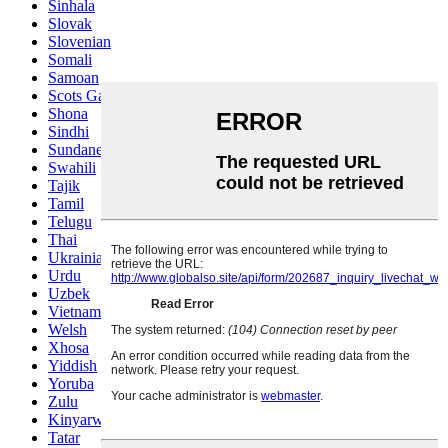
Sinhala
Slovak
Slovenian
Somali
Samoan
Scots Gaelic
Shona
Sindhi
Sundanese
Swahili
Tajik
Tamil
Telugu
Thai
Ukrainian
Urdu
Uzbek
Vietnamese
Welsh
Xhosa
Yiddish
Yoruba
Zulu
Kinyarwanda
Tatar