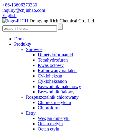
+86-13606373330
inquiry@cnjinhao.com
English
Dongying Rich Chemical Co., Ltd.
Dom
Produkty
Surowce
Dimetyloformamid
Tetrahydrofuran
Kwas octowy
Rafinowany naftalen
Cykloheksan
Cykloheksanon
Bezwodnik maleinowy
Bezwodnik ftalowy
Rozpuszczalnik chlorowany
Chlorek metylenu
Chloroform
Estry
Węglan dimetylu
Octan metylu
Octan etylu