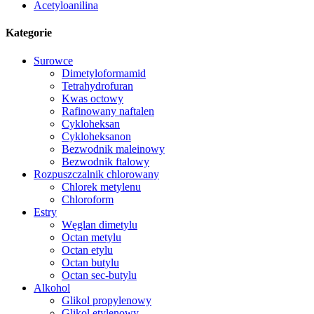
Acetyloanilina
Kategorie
Surowce
Dimetyloformamid
Tetrahydrofuran
Kwas octowy
Rafinowany naftalen
Cykloheksan
Cykloheksanon
Bezwodnik maleinowy
Bezwodnik ftalowy
Rozpuszczalnik chlorowany
Chlorek metylenu
Chloroform
Estry
Węglan dimetylu
Octan metylu
Octan etylu
Octan butylu
Octan sec-butylu
Alkohol
Glikol propylenowy
Glikol etylenowy