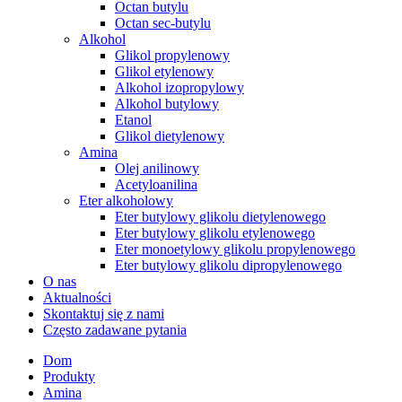
Octan butylu
Octan sec-butylu
Alkohol
Glikol propylenowy
Glikol etylenowy
Alkohol izopropylowy
Alkohol butylowy
Etanol
Glikol dietylenowy
Amina
Olej anilinowy
Acetyloanilina
Eter alkoholowy
Eter butylowy glikolu dietylenowego
Eter butylowy glikolu etylenowego
Eter monoetylowy glikolu propylenowego
Eter butylowy glikolu dipropylenowego
O nas
Aktualności
Skontaktuj się z nami
Często zadawane pytania
Dom
Produkty
Amina