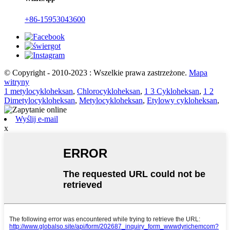
+86-15953043600
© Copyright - 2010-2023 : Wszelkie prawa zastrzeżone.
Mapa
witryny
1 metylocykloheksan
,
Chlorocykloheksan
,
1 3 Cykloheksan
,
1 2
Dimetylocykloheksan
,
Metylocykloheksan
,
Etylowy cykloheksan
,
Wyślij e-mail
x