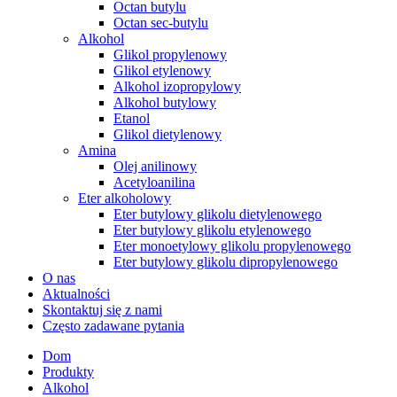
Octan butylu
Octan sec-butylu
Alkohol
Glikol propylenowy
Glikol etylenowy
Alkohol izopropylowy
Alkohol butylowy
Etanol
Glikol dietylenowy
Amina
Olej anilinowy
Acetyloanilina
Eter alkoholowy
Eter butylowy glikolu dietylenowego
Eter butylowy glikolu etylenowego
Eter monoetylowy glikolu propylenowego
Eter butylowy glikolu dipropylenowego
O nas
Aktualności
Skontaktuj się z nami
Często zadawane pytania
Dom
Produkty
Alkohol