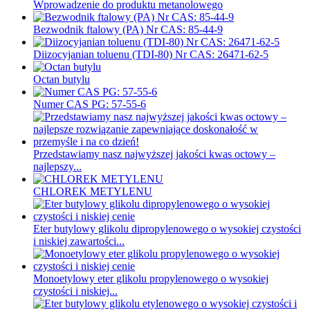
Wprowadzenie do produktu metanolowego
Bezwodnik ftalowy (PA) Nr CAS: 85-44-9
Diizocyjanian toluenu (TDI-80) Nr CAS: 26471-62-5
Octan butylu
Numer CAS PG: 57-55-6
Przedstawiamy nasz najwyższej jakości kwas octowy –
najlepszy...
CHLOREK METYLENU
Eter butylowy glikolu dipropylenowego o wysokiej czystości
i niskiej zawartości...
Monoetylowy eter glikolu propylenowego o wysokiej
czystości i niskiej...