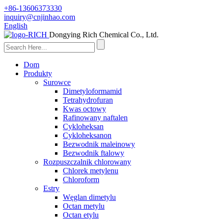
+86-13606373330
inquiry@cnjinhao.com
English
Dongying Rich Chemical Co., Ltd.
Dom
Produkty
Surowce
Dimetyloformamid
Tetrahydrofuran
Kwas octowy
Rafinowany naftalen
Cykloheksan
Cykloheksanon
Bezwodnik maleinowy
Bezwodnik ftalowy
Rozpuszczalnik chlorowany
Chlorek metylenu
Chloroform
Estry
Węglan dimetylu
Octan metylu
Octan etylu