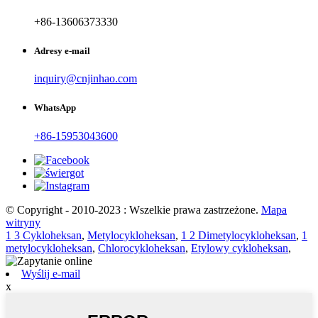
+86-13606373330
Adresy e-mail
inquiry@cnjinhao.com
WhatsApp
+86-15953043600
© Copyright - 2010-2023 : Wszelkie prawa zastrzeżone.
Mapa
witryny
1 3 Cykloheksan
,
Metylocykloheksan
,
1 2 Dimetylocykloheksan
,
1
metylocykloheksan
,
Chlorocykloheksan
,
Etylowy cykloheksan
,
Wyślij e-mail
x