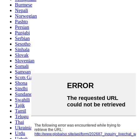
Burmese
Nepali
Norwegian
Pashto
Persian
Punjabi
Serbian
Sesotho
Sinhala
Slovak
Slovenian
Somali
Samoan
Scots Gaelic
Shona
Sindhi
Sundanese
Swahili
Tajik
Tamil
Telugu
Thai
Ukrainian
Urdu
Uzbek