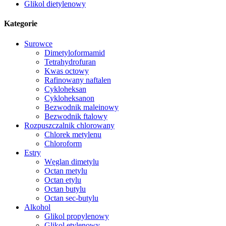
Glikol dietylenowy
Kategorie
Surowce
Dimetyloformamid
Tetrahydrofuran
Kwas octowy
Rafinowany naftalen
Cykloheksan
Cykloheksanon
Bezwodnik maleinowy
Bezwodnik ftalowy
Rozpuszczalnik chlorowany
Chlorek metylenu
Chloroform
Estry
Węglan dimetylu
Octan metylu
Octan etylu
Octan butylu
Octan sec-butylu
Alkohol
Glikol propylenowy
Glikol etylenowy